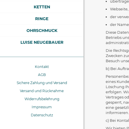
übertrage
KETTEN
Webseite, 
der verwe
RINGE
der Name 
OHRSCHMUCK
Diese Daten
Betriebs uns
LUISE NEUGEBAUER
administrat
Die Rechtsgr
Zwecken zur
Besuch unser
Kontakt
b) Bei Auftr
AGB
Personenbez
eines Kunden
Sichere Zahlung und Versand
Löschung Ih
Versand und Rücknahme
erfolgen. W
Vertrages o
Widerrufsbelehrung
gesperrt, na
Impressum
eine gesetz
informieren.
Datenschutz
c) Bei Kont
Wir bieten I