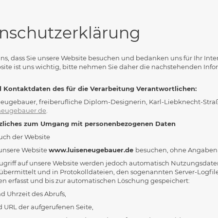
nschutzerklärung
ns, dass Sie unsere Website besuchen und bedanken uns für Ihr Inter
site ist uns wichtig, bitte nehmen Sie daher die nachstehenden In
 Kontaktdaten des für die Verarbeitung Verantwortlichen:
eugebauer, freiberufliche Diplom-Designerin, Karl-Liebknecht-Straße
neugebauer.de
.
tzliches zum Umgang mit personenbezogenen Daten
uch der Website
unsere Website
www.luiseneugebauer.de
besuchen, ohne Angaben 
ugriff auf unsere Website werden jedoch automatisch Nutzungsdaten
übermittelt und in Protokolldateien, den sogenannten Server-Logfil
en erfasst und bis zur automatischen Löschung gespeichert:
 Uhrzeit des Abrufs,
URL der aufgerufenen Seite,