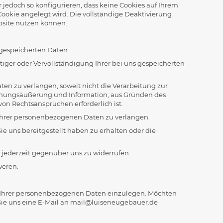
jedoch so konfigurieren, dass keine Cookies auf Ihrem
Cookie angelegt wird. Die vollständige Deaktivierung
bsite nutzen können.
 gespeicherten Daten.
iger oder Vervollständigung Ihrer bei uns gespeicherten
en zu verlangen, soweit nicht die Verarbeitung zur
Meinungsäußerung und Information, aus Gründen des
on Rechtsansprüchen erforderlich ist.
Ihrer personenbezogenen Daten zu verlangen.
 uns bereitgestellt haben zu erhalten oder die
g jederzeit gegenüber uns zu widerrufen.
weren.
 Ihrer personenbezogenen Daten einzulegen. Möchten
Sie uns eine E-Mail an mail@luiseneugebauer.de