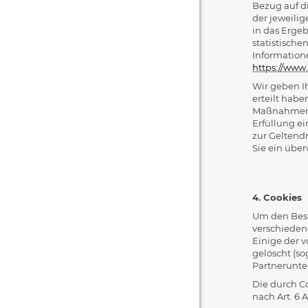
Bezug auf d
der jeweili
in das Erge
statistische
Information
https://www
Wir geben Ih
erteilt habe
Maßnahmen er
Erfüllung ei
zur Geltend
Sie ein übe
4. Cookies
Um den Besu
verschieden
Einige der 
gelöscht (s
Partnerunte
Die durch C
nach Art. 6 Ab