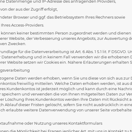
ne Datenmenge und IP-Adresse des anfragenden Providers,
von der aus der Zugriff erfolgt,
ndeter Browser und ggf. das Betriebssystem Ihres Rechners sowie
Ihres Access-Providers.
 können keiner bestimmten Person zugeordnet werden und dienen aus
erer Website, der Verbesserung unseres Angebots, zur Auswertung de
iven Zwecken.
undlage für die Datenverarbeitung ist Art. 6 Abs. 1 S.1 lit. F DSGVO. 
 Datenerhebung und in keinem Fall verwenden wir die erhobenen Da
er Website setzen wir Cookies ein. Nähere Erläuterungen erhalten Si
agsverarbeitung
ogene Daten werden erhoben, wenn Sie uns diese von sich aus zur D
kontos freiwillig mitteilen. Welche Daten erhoben werden, ist aus 
res Kundenkontos ist jederzeit möglich und kann durch eine Nachri
ir speichern und verwenden die von Ihnen mitgeteilten Daten zur Ve
der Löschung Ihres Kundenkontos werden Ihre Daten mit Rücksicht a
ch Ablauf dieser Fristen gelöscht, sofern Sie nicht ausdrücklich in e
lich erlaubte weitere Datenverwendung von unserer Seite vorbehalt
aktaufnahme oder Nutzung unseres Kontaktformulars
hnen die Möglichkeit bei Fragen jeglicher Art, mit uns in Kontakt z