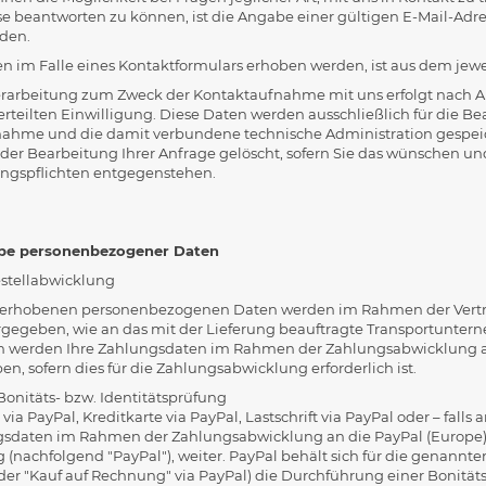
e beantworten zu können, ist die Angabe einer gültigen E-Mail-Adres
rden.
 im Falle eines Kontaktformulars erhoben werden, ist aus dem jewei
arbeitung zum Zweck der Kontaktaufnahme mit uns erfolgt nach Art. 6
 erteilten Einwilligung. Diese Daten werden ausschließlich für die B
ahme und die damit verbundene technische Administration gespeic
der Bearbeitung Ihrer Anfrage gelöscht, sofern Sie das wünschen un
ngspflichten entgegenstehen.
abe personenbezogener Daten
estellabwicklung
 erhobenen personenbezogenen Daten werden im Rahmen der Vertragsa
rgegeben, wie an das mit der Lieferung beauftragte Transportuntern
hin werden Ihre Zahlungsdaten im Rahmen der Zahlungsabwicklung an
n, sofern dies für die Zahlungsabwicklung erforderlich ist.
 Bonitäts- bzw. Identitätsprüfung
via PayPal, Kreditkarte via PayPal, Lastschrift via PayPal oder – fal
sdaten im Rahmen der Zahlungsabwicklung an die PayPal (Europe) S.à 
nachfolgend "PayPal"), weiter. PayPal behält sich für die genannte
der "Kauf auf Rechnung" via PayPal) die Durchführung einer Bonitäts