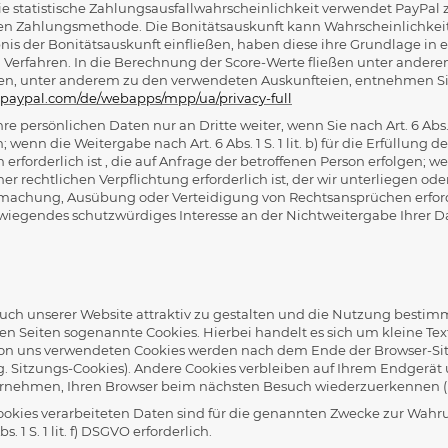
ie statistische Zahlungsausfallwahrscheinlichkeit verwendet PayPal
gen Zahlungsmethode. Die Bonitätsauskunft kann Wahrscheinlichkeits
bnis der Bonitätsauskunft einfließen, haben diese ihre Grundlage i
n Verfahren. In die Berechnung der Score-Werte fließen unter ander
en, unter anderem zu den verwendeten Auskunfteien, entnehmen Sie
.paypal.com/de/webapps/mpp/ua/privacy-full
re persönlichen Daten nur an Dritte weiter, wenn Sie nach Art. 6 Abs. 
n; wenn die Weitergabe nach Art. 6 Abs. 1 S. 1 lit. b) für die Erfüllung
forderlich ist , die auf Anfrage der betroffenen Person erfolgen; wenn d
ner rechtlichen Verpflichtung erforderlich ist, der wir unterliegen oder
machung, Ausübung oder Verteidigung von Rechtsansprüchen erforde
rwiegendes schutzwürdiges Interesse an der Nichtweitergabe Ihrer 
ch unserer Website attraktiv zu gestalten und die Nutzung bestim
en Seiten sogenannte Cookies. Hierbei handelt es sich um kleine Te
von uns verwendeten Cookies werden nach dem Ende der Browser-Sitz
og. Sitzungs-Cookies). Andere Cookies verbleiben auf Ihrem Endgerä
rnehmen, Ihren Browser beim nächsten Besuch wiederzuerkennen (pe
ookies verarbeiteten Daten sind für die genannten Zwecke zur Wahrun
s. 1 S. 1 lit. f) DSGVO erforderlich.