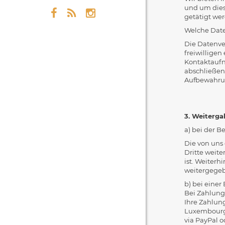
und um dies
getätigt we
Welche Daten
Die Datenver
freiwilligen
Kontaktaufn
abschließen
Aufbewahru
3. Weiterg
a) bei der B
Die von uns
Dritte weite
ist. Weiter
weitergegebe
b) bei einer
Bei Zahlung 
Ihre Zahlung
Luxembourg (
via PayPal o