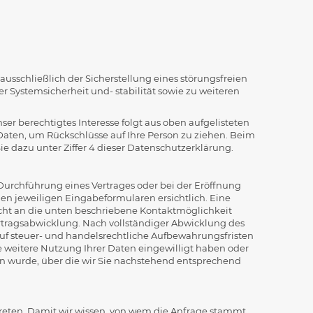
schließlich der Sicherstellung eines störungsfreien
r Systemsicherheit und- stabilität sowie zu weiteren
Unser berechtigtes Interesse folgt aus oben aufgelisteten
ten, um Rückschlüsse auf Ihre Person zu ziehen. Beim
e dazu unter Ziffer 4 dieser Datenschutzerklärung.
urchführung eines Vertrages oder bei der Eröffnung
den jeweiligen Eingabeformularen ersichtlich. Eine
cht an die unten beschriebene Kontaktmöglichkeit
rtragsabwicklung. Nach vollständiger Abwicklung des
uf steuer- und handelsrechtliche Aufbewahrungsfristen
ine weitere Nutzung Ihrer Daten eingewilligt haben oder
en wurde, über die wir Sie nachstehend entsprechend
u treten. Damit wir wissen, von wem die Anfrage stammt