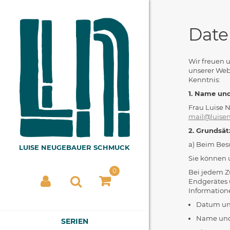
Date
Wir freuen u
unserer Web
Kenntnis:
1. Name und
Frau Luise N
mail@luise
2. Grundsä
a) Beim Bes
Sie können 
0
Bei jedem Z
Endgerätes 
Information
Datum und
Name und 
SERIEN