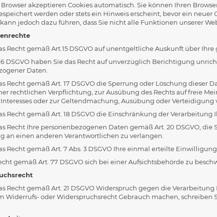
 Browser akzeptieren Cookies automatisch. Sie können Ihren Browser 
peichert werden oder stets ein Hinweis erscheint, bevor ein neuer 
 kann jedoch dazu führen, dass Sie nicht alle Funktionen unserer We
nenrechte
as Recht gemäß Art.15 DSGVO auf unentgeltliche Auskunft über Ihre
16 DSGVO haben Sie das Recht auf unverzüglich Berichtigung unricht
zogener Daten.
as Recht gemäß Art. 17 DSGVO die Sperrung oder Löschung dieser Dat
iner rechtlichen Verpflichtung, zur Ausübung des Rechts auf freie 
n Interesses oder zur Geltendmachung, Ausübung oder Verteidigung v
as Recht gemäß Art. 18 DSGVO die Einschränkung der Verarbeitung 
as Recht Ihre personenbezogenen Daten gemäß Art. 20 DSGVO, die Sie
g an einen anderen Verantwortlichen zu verlangen.
s Recht gemäß Art. 7 Abs. 3 DSGVO Ihre einmal erteilte Einwilligun
echt gemäß Art. 77 DSGVO sich bei einer Aufsichtsbehörde zu besch
ruchsrecht
as Recht gemäß Art. 21 DSGVO Widerspruch gegen die Verarbeitung
em Widerrufs- oder Widerspruchsrecht Gebrauch machen, schreiben 