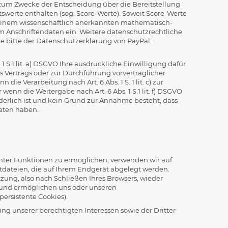
 zum Zwecke der Entscheidung über die Bereitstellung
werte enthalten (sog. Score-Werte). Soweit Score-Werte
n einem wissenschaftlich anerkannten mathematisch-
em Anschriftendaten ein. Weitere datenschutzrechtliche
 bitte der Datenschutzerklärung von PayPal:
1 S.1 lit. a) DSGVO Ihre ausdrückliche Einwilligung dafür
 des Vertrags oder zur Durchführung vorvertraglicher
ie Verarbeitung nach Art. 6 Abs. 1 S. 1 lit. c) zur
 wenn die Weitergabe nach Art. 6 Abs. 1 S.1 lit. f) DSGVO
rlich ist und kein Grund zur Annahme besteht, dass
Daten haben.
mter Funktionen zu ermöglichen, verwenden wir auf
xtdateien, die auf Ihrem Endgerät abgelegt werden.
ung, also nach Schließen Ihres Browsers, wieder
t und ermöglichen uns oder unseren
rsistente Cookies).
g unserer berechtigten Interessen sowie der Dritter