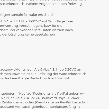
se erforderlich. Weitere Angaben können freiwillig
ligen Kontaktformular ersichtlich.
 Abs. 1 S. 1 lit. a) DSGVO auf Grundlage Ihrer
eantwortung Ihres Anliegens bzw. für die
hert und verwendet. Ihre Daten werden nach
d der Löschung keine gesetzlichen
bwicklung nach Art. 6 Abs. 1 S. 1 lit.b DSGVO an
ehmen, soweit dies zur Lieferung der Ware erforderlich
 das beauftragte Bank- bzw. Kreditinstitut
ls angeboten - "Kauf auf Rechnung" via PayPal geben wir
r.l. et Cie, S.C.A., 22-24 Boulevard Royal, L-2449
n Zahlungsmethoden (Kreditkarte via PayPal, Lastschrift
auskunft vor. Das Ergebnis der Bonitätsprüfung in